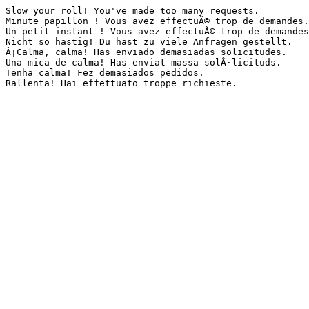
Slow your roll! You've made too many requests.

Minute papillon ! Vous avez effectuÃ© trop de demandes.

Un petit instant ! Vous avez effectuÃ© trop de demandes
Nicht so hastig! Du hast zu viele Anfragen gestellt.

Â¡Calma, calma! Has enviado demasiadas solicitudes.

Una mica de calma! Has enviat massa solÂ·licituds.

Tenha calma! Fez demasiados pedidos.

Rallenta! Hai effettuato troppe richieste.