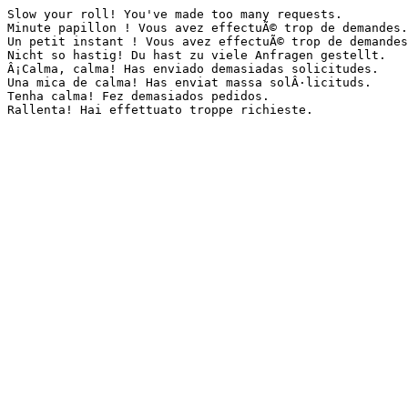
Slow your roll! You've made too many requests.

Minute papillon ! Vous avez effectuÃ© trop de demandes.

Un petit instant ! Vous avez effectuÃ© trop de demandes
Nicht so hastig! Du hast zu viele Anfragen gestellt.

Â¡Calma, calma! Has enviado demasiadas solicitudes.

Una mica de calma! Has enviat massa solÂ·licituds.

Tenha calma! Fez demasiados pedidos.

Rallenta! Hai effettuato troppe richieste.