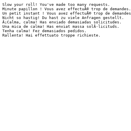
Slow your roll! You've made too many requests.

Minute papillon ! Vous avez effectuÃ© trop de demandes.

Un petit instant ! Vous avez effectuÃ© trop de demandes
Nicht so hastig! Du hast zu viele Anfragen gestellt.

Â¡Calma, calma! Has enviado demasiadas solicitudes.

Una mica de calma! Has enviat massa solÂ·licituds.

Tenha calma! Fez demasiados pedidos.

Rallenta! Hai effettuato troppe richieste.