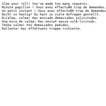
Slow your roll! You've made too many requests.

Minute papillon ! Vous avez effectuÃ© trop de demandes.

Un petit instant ! Vous avez effectuÃ© trop de demandes
Nicht so hastig! Du hast zu viele Anfragen gestellt.

Â¡Calma, calma! Has enviado demasiadas solicitudes.

Una mica de calma! Has enviat massa solÂ·licituds.

Tenha calma! Fez demasiados pedidos.

Rallenta! Hai effettuato troppe richieste.